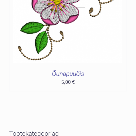
Õunapuuõis
5,00
€
Tootekategooriad