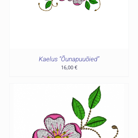
Kaelus “Õunapuuõied”
16,00
€